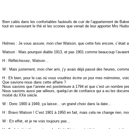
Bien calés dans les confortables fauteuils de cuir de l’appartement de Bake
tout en savourant le thé et les scones que venait de leur apporter Mrs Huds
Holmes : Je vous assure, mon cher Watson, que cette fois encore, c’était 
Watson : Mais pourquoi diable 1913, et pas 1901 comme beaucoup l’avaient
H : Réfléchissez, Watson…
W : Mais justement, mon cher ami, j’y avais déjà passé des heures, comme t
H : Eh bien, pour le cas où vous voudriez écrire un jour mes mémoires, voi
Que savions-nous dans cette affaire ?
Nous savions que l’année est postérieure à 1794 et que c’est un nombre premi
Nous savions aussi par ailleurs, quelqu’un de confiance qui a eu les documen
moitié du
XXè
siècle.
W : Donc 1900 à 1949, ça laisse… un grand choix dans la date...
H : Bravo Watson ! C’est 1901 à 1950 en fait, mais cela ne change rien, mo
W : En effet, et je ne vois toujours pas…