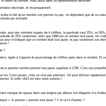
ns la valeur du nombre, mais aussi dans sa représentation décimale.
entation décimale, et réciproquement.
-à-dire le fait qu’un nombre soit premier ou pas, ne dépendent que de sa valeur
unitude
par exemple.
ple, pour des nombres impairs de 4 chiffres, la
jaunitude
vaut 25%, ou 50%, 
aunitude
de 25% seulement, alors que 1999 est un nombre tout jaune, les math
e que pour m’indiquer que ce nombre était tout jaune, et pas seulement son dern
aisse !
de
?
gative, égale à l’opposé du pourcentage de chiffres pairs dans le nombre. Et 
 le premier nombre premier tout jaune supérieur à 1794. C’est une propriété
us les 3 tout jaunes, mais ne sont pas premiers. On peut éliminer rapidement le
remier. Et enfin 1913 est bien notre solution !
tonnant manque de rigueur dans une énigme par ailleurs fort élégante m’a d’aill
rquoi « le premier » premier tout jaune ? Y en a-t-il d’autres ?