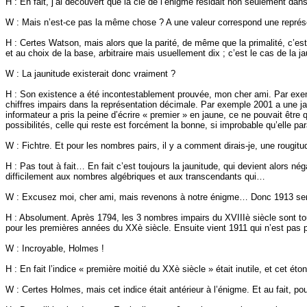
H : En fait, j’ai découvert que la clé de l’énigme résidait non seulement da
W : Mais n’est-ce pas la même chose ? A une valeur correspond une représ
H : Certes Watson, mais alors que la parité, de même que la primalité, c’est
et au choix de la base, arbitraire mais usuellement dix ; c’est le cas de la
ja
W : La
jaunitude
existerait donc vraiment ?
H : Son existence a été incontestablement prouvée, mon cher ami. Par exem
chiffres impairs dans la représentation décimale. Par exemple 2001
a
une
j
informateur a pris la peine d’écrire « premier » en jaune, ce ne pouvait êtr
possibilités, celle qui reste est forcément la bonne, si improbable qu’elle par
W : Fichtre. Et pour les nombres pairs, il y a comment dirais-je, une
rougitu
H : Pas tout
à
fait… En fait c’est toujours la
jaunitude
, qui devient alors né
difficilement aux nombres algébriques et aux transcendants qui…
W : Excusez moi, cher ami, mais revenons à notre énigme… Donc 1913 serait
H : Absolument. Après 1794, les 3 nombres impairs du
XVIIIè
siècle sont to
pour les premières années du
XXè
siècle. Ensuite vient 1911 qui n’est pas p
W : Incroyable, Holmes !
H : En fait l’indice « première moitié du
XXè
siècle » était inutile, et cet é
W : Certes Holmes, mais cet indice était antérieur à l’énigme. Et au fait, pou