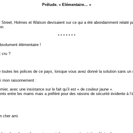
Prélude. « Elémentaire… »
r
Street
, Holmes et Watson devisaient sur ce qui a été abondamment relaté pa
on.
* * * * * * *
absolument élémentaire !
 cru ?
outes les polices de ce pays, lorsque vous avez donné la solution sans un mo
ci mon raisonnement :
er, avec une insistance sur le fait qu’il est « de couleur jaune ».
ts entre les mains mais a préféré pour des raisons de sécurité évidente à l’ép
n cher ami.